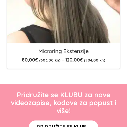
Microring Ekstenzije
80,00
€
–
120,00
€
(603,00 kn)
(904,00 kn)
Pridružite se KLUBU za nove
videozapise, kodove za popust i
više!
PRIDRUŽITE SE KLUBU