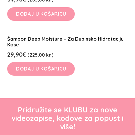
DODAJ U KOŠARICU
Šampon Deep Moisture – Za Dubinsko Hidrataciju
Kose
29,90
€
(225,00 kn)
DODAJ U KOŠARICU
Pridružite se KLUBU za nove
videozapise, kodove za popust i
više!