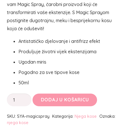
vam Magic Spray, čarobni proizvod koji će
transformirati vaše ekstenzije. S Magic Sprayom
postignite dugotrajnu, meku i besprijekornu kosu
koja će oduševiti!
Antistatičko djelovanje i antifrizz efekt
Produljuje životni vijek ekstenzijama
Ugodan miris
Pogodno za sve tipove kose
50ml
Magic
DODAJ U KOŠARICU
Spray
-
SKU:
SYA-magicspray
Kategorija:
Njega kose
Oznaka:
Zaboravite
njega kose