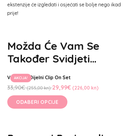
ekstenzije će izgledati i osjećati se bolje nego ikad
prije!
Možda Će Vam Se
Također Svidjeti…
Valovit 3 Dijelni Clip On Set
AKCIJA!
33,90
€
29,99
€
(255,00 kn)
(226,00 kn)
ODABERI OPCIJE