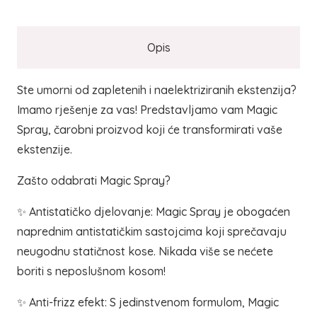
na
probleme
s
Opis
ekstenzijama
količina
Ste umorni od zapletenih i naelektriziranih ekstenzija?
Imamo rješenje za vas! Predstavljamo vam Magic
Spray, čarobni proizvod koji će transformirati vaše
ekstenzije.
Zašto odabrati Magic Spray?
✨ Antistatičko djelovanje: Magic Spray je obogaćen
naprednim antistatičkim sastojcima koji sprečavaju
neugodnu statičnost kose. Nikada više se nećete
boriti s neposlušnom kosom!
✨ Anti-frizz efekt: S jedinstvenom formulom, Magic