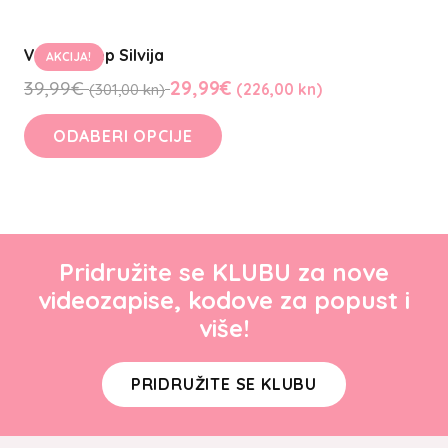
Valovit Rep Silvija
AKCIJA!
39,99
€
29,99
€
(301,00 kn)
(226,00 kn)
ODABERI OPCIJE
Pridružite se KLUBU za nove
videozapise, kodove za popust i
više!
PRIDRUŽITE SE KLUBU