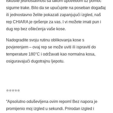
Iskusite jednostavnost sa lakom upotrebom uz pomoć
sigurne trake. Bilo da se upućujete na poseban događaj
ili jednostavno želite pokazati zapanjujući izgled, naš
rep CHIARA je rješenje za vas. I vi možete imati pun i
dug rep bez oštećenja vaše kose.
Nadogradite svoju rutinu oblikovanja kose s
povjerenjem – ovaj rep se može uviti ili ispraviti do
temperature 180°C i održavati kao normalna kosa,
osiguravajući dugotrajnu ljepotu.
⭐⭐⭐⭐⭐
“Apsolutno oduševljena ovim repom! Bez napora je
promijenio moj izgled u sekundi. Prirodan izgled i