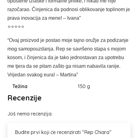
opuštene izlaske i formalne prilike, i nikad me nije
razočarao. Činjenica da podnosi oblikovanje toplinom je
prava inovacija za mene! – Ivana”
⭐⭐⭐⭐⭐
“Ovaj proizvod je postao moje tajno oružje za podizanje
mog samopouzdanja. Rep se savršeno stapa s mojom
kosom, i činjenica da je tako jednostavan za upotrebu
me tjera da se pitam zašto ga nisam nabavila ranije.
Vrijedan svakog eura! – Martina”
Težina
150 g
Recenzije
Još nema recenzija.
Budite prvi koji će recenzirati “Rep Chiara”